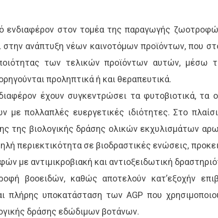
κό ενδιαφέρον στον τομέα της παραγωγής ζωοτροφών
αι στην ανάπτυξη νέων καινοτόμων προϊόντων, που σ
ποιότητας των τελικών προϊόντων αυτών, μέσω τ
ορηγούνται προληπτικά ή και θεραπευτικά.
νδιαφέρον έχουν συγκεντρώσει τα φυτοβιοτικά, τα
ν με πολλαπλές ευεργετικές ιδιότητες. Στο πλαίσ
σης της βιολογικής δράσης ολικών εκχυλισμάτων αρ
ψηλή περιεκτικότητα σε βιοδραστικές ενώσεις, προκε
ών με αντιμικροβιακή και αντιοξειδωτική δραστηριό
ροφή βοοειδών, καθώς αποτελούν κατ’εξοχήν επιβα
/και πλήρης υποκατάσταση των AGP που χρησιμοποιο
ογικής δράσης εδώδιμων βοτάνων.